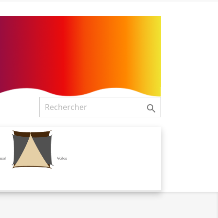

asol
Voiles