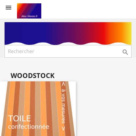


WOODSTOCK