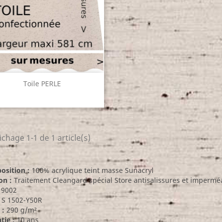
Aperçu rapide

Toile PERLE
ichage 1-1 de 1 article(s)
sition :
100% acrylique teint masse Sunacryl
on :
Traitement Cleangard spécial Store antisalissures et imperméa
9002
S 1502-Y50R
 :
290 g/m²
tie :
10 ans