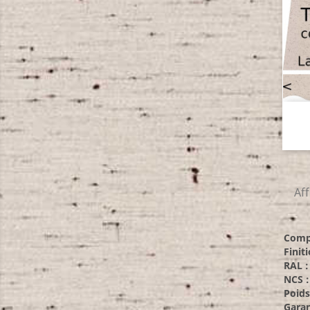
Aff
Compo
Finiti
RAL :
NCS :
Poids
Garan