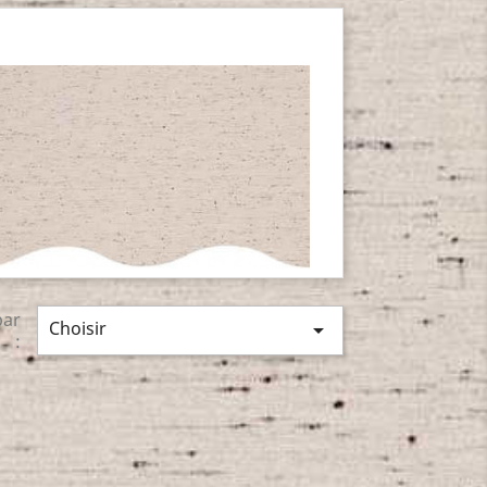
par
Choisir

: