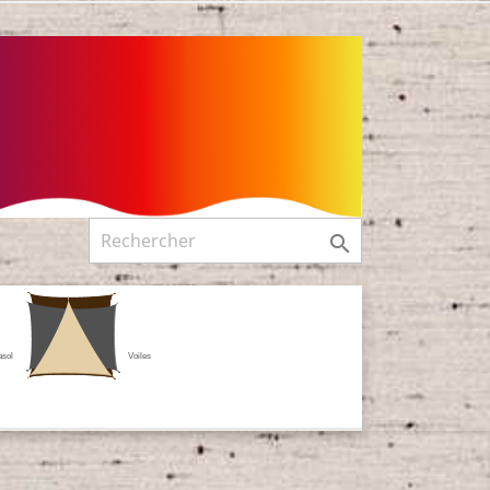

asol
Voiles