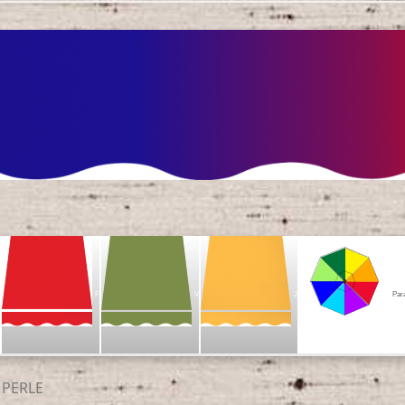
F
V
J
Par
PERLE