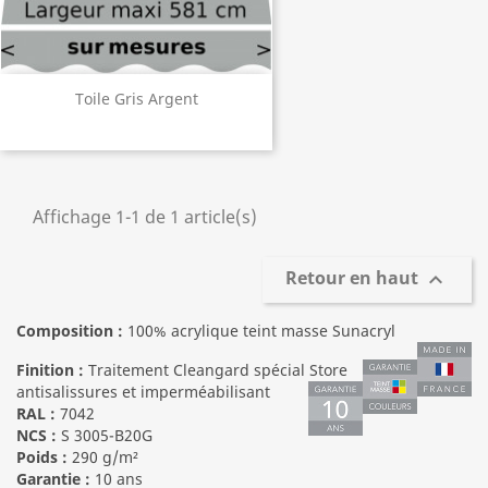
Toile Gris Argent
Affichage 1-1 de 1 article(s)
Retour en haut

Composition :
100% acrylique teint masse Sunacryl
Finition :
Traitement Cleangard spécial Store
antisalissures et imperméabilisant
RAL :
7042
NCS :
S 3005-B20G
Poids :
290 g/m²
Garantie :
10 ans