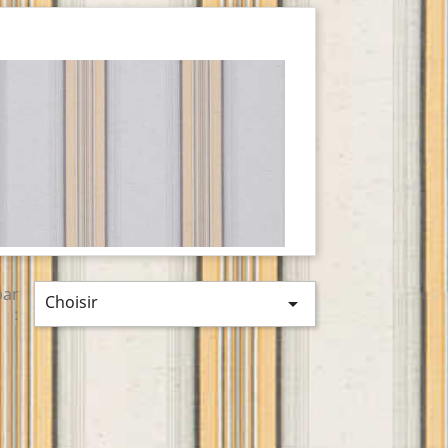
par
Choisir

: