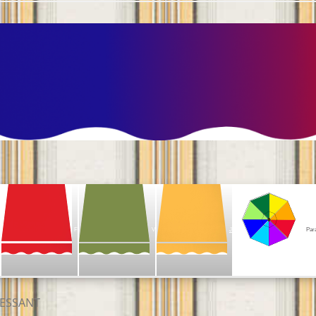
F
V
J
Par
ESSANT