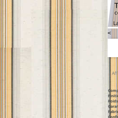
Aff
Compo
Finiti
Poids
Garan
Fabri
Confe