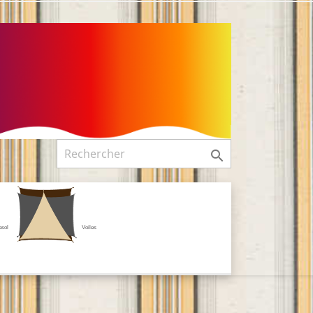

asol
Voiles