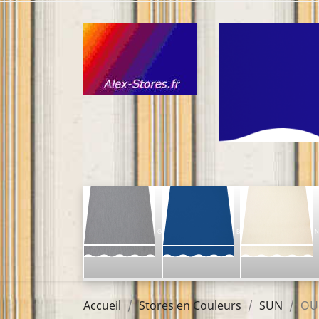
G
B
N
Accueil
Stores en Couleurs
SUN
OU