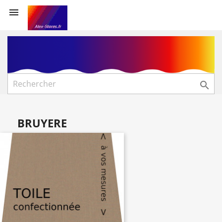


BRUYERE