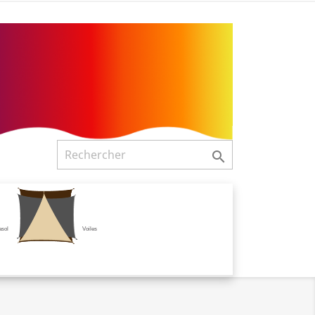

asol
Voiles