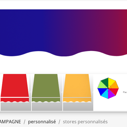
F
V
J
Par
AMPAGNE
personnalisé
stores personnalisés