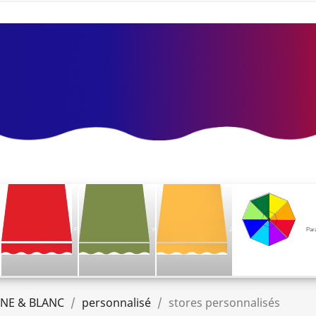
F
V
J
Par
UNE & BLANC
personnalisé
stores personnalisés