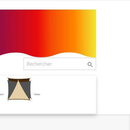

asol
Voiles