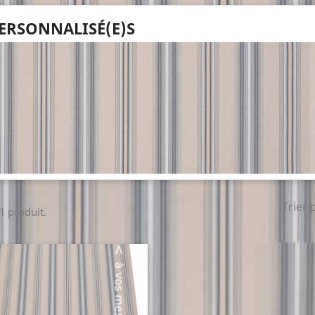
ERSONNALISÉ(E)S
Trier 
 1 produit.