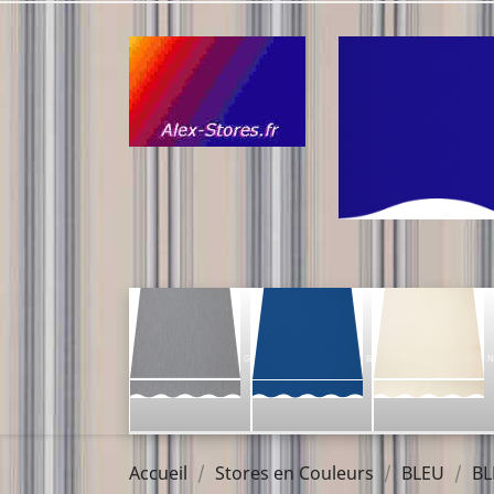
G
B
N
Accueil
Stores en Couleurs
BLEU
BL