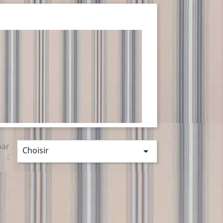
par
Choisir

: