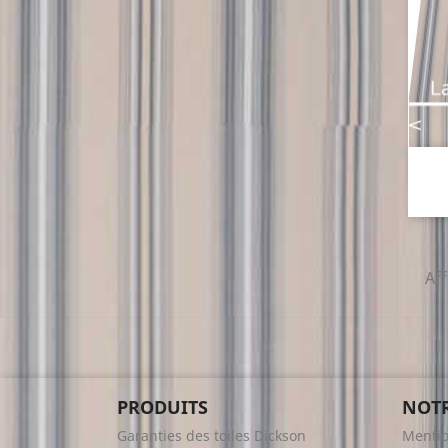
Aff
PRODUITS
NOTR
Garanties des toiles Dickson
Mentio