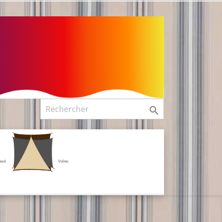

asol
Voiles