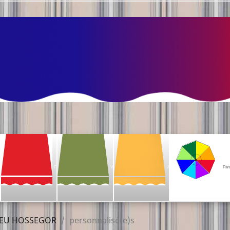
F
V
J
Par
EU HOSSEGOR
personnalisé(e)s