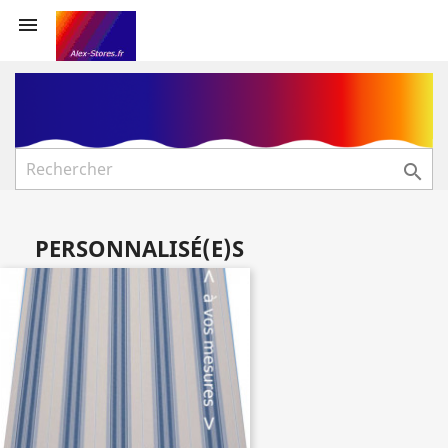


PERSONNALISÉ(E)S