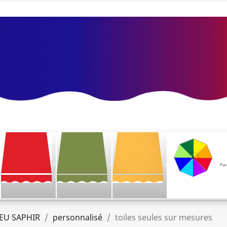
F
V
J
Par
EU SAPHIR
personnalisé
toiles seules sur mesures