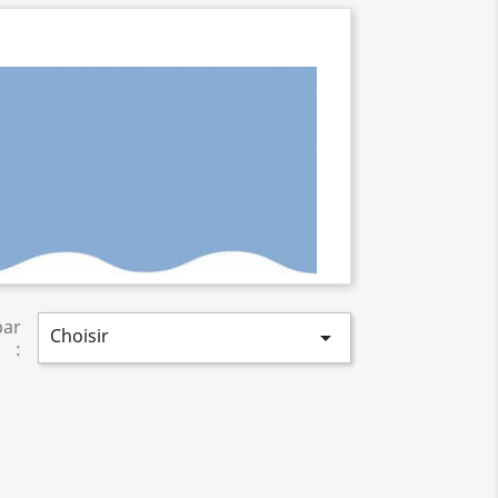
par
Choisir

: