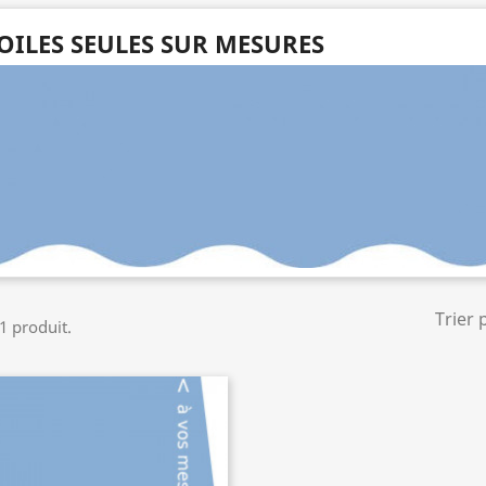
OILES SEULES SUR MESURES
Trier 
 1 produit.