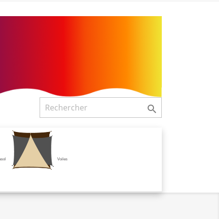

asol
Voiles