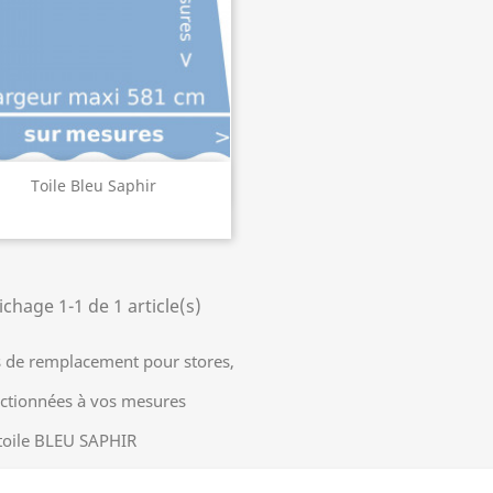
Aperçu rapide

Toile Bleu Saphir
ichage 1-1 de 1 article(s)
s de remplacement pour stores,
ctionnées à vos mesures
toile BLEU SAPHIR