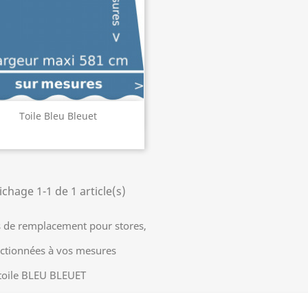
Aperçu rapide

Toile Bleu Bleuet
ichage 1-1 de 1 article(s)
s de remplacement pour stores,
ctionnées à vos mesures
toile BLEU BLEUET