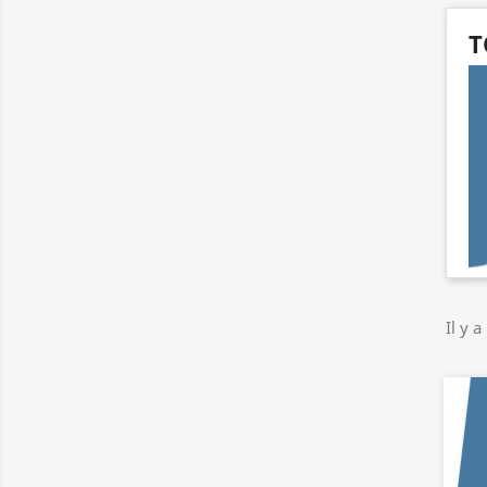
T
Il y a