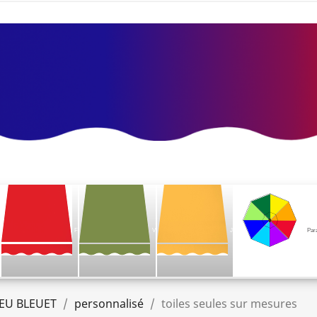
F
V
J
Par
EU BLEUET
personnalisé
toiles seules sur mesures