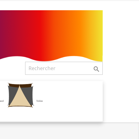

asol
Voiles