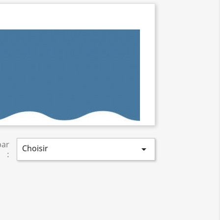
par
Choisir

: