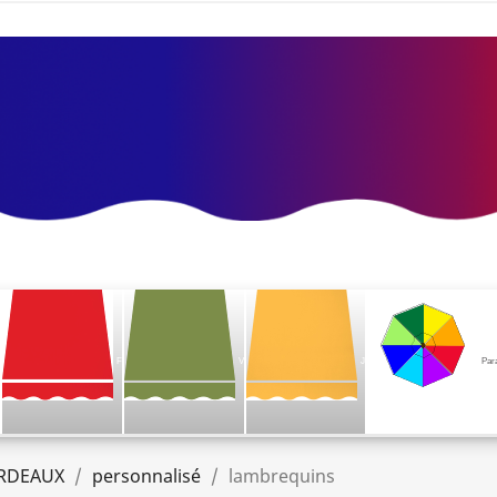
F
V
J
Par
RDEAUX
personnalisé
lambrequins