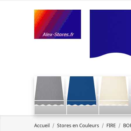
G
B
N
Accueil
Stores en Couleurs
FIRE
BO