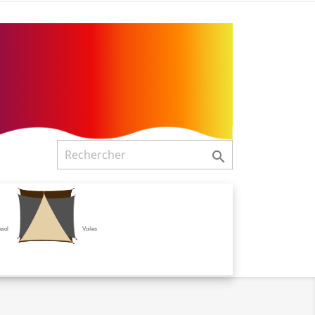

asol
Voiles