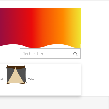

asol
Voiles