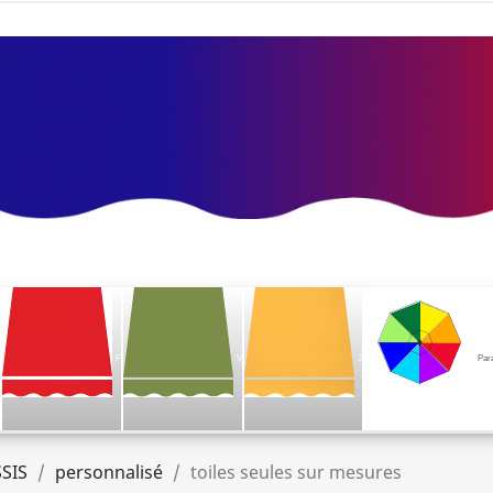
F
V
J
Par
SIS
personnalisé
toiles seules sur mesures