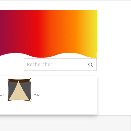

asol
Voiles