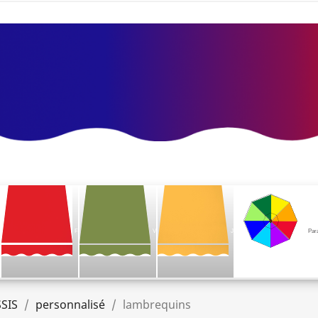
F
V
J
Par
SIS
personnalisé
lambrequins