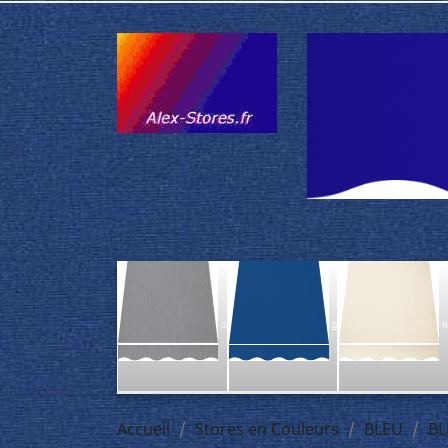
G
B
N
Accueil
Stores en Couleurs
BLEU
BL