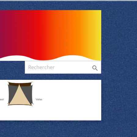

asol
Voiles