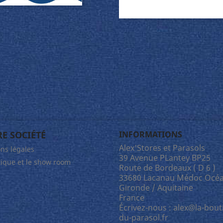
E SOCIÉTÉ
INFORMATIONS
Alex'Stores et Parasols
ns légales
39 Avenue PLantey BP25
tique et le show room
Route de Bordeaux ( D 6 )
33680 Lacanau Médoc Océa
Gironde / Aquitaine
France
Écrivez-nous :
alex@la-bout
du-parasol.fr