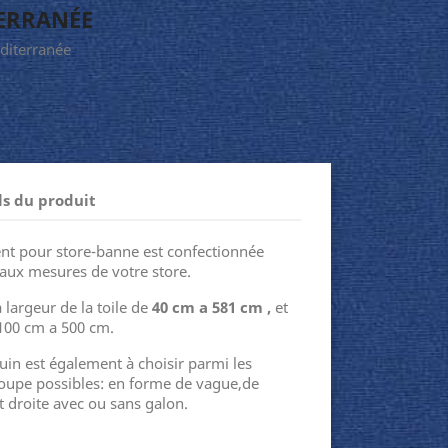
TERRANÉE
éditerranée
ls du produit
nt pour store-banne est confectionnée
aux mesures de votre store.
 largeur de la toile de
40 cm a 581 cm ,
et
 100 cm a 500 cm.
uin est également à choisir parmi les
coupe possibles: en forme de vague,de
 droite avec ou sans galon.