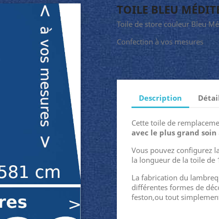
TOILE BLEU MÉDI
Toile de store couleur Bleu M
Confection à vos mesures
Description
Détai
Cette toile de remplaceme
avec le plus grand soin
Vous pouvez configurez la
la longueur de la toile de
La fabrication du lambreq
différentes formes de dé
feston,ou tout simplement