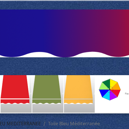
F
V
J
Par
EU MEDITERRANEE
Toile Bleu Méditerranée