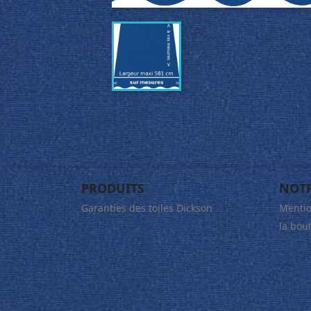
PRODUITS
NOTR
Garanties des toiles Dickson
Mentio
la bou