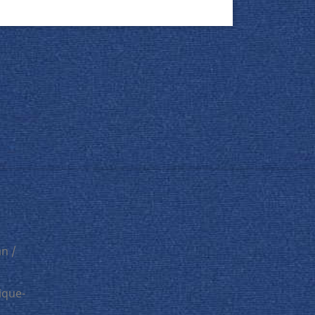
n /
ique-