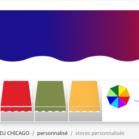
F
V
J
Par
EU CHICAGO
personnalisé
stores personnalisés