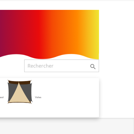

asol
Voiles