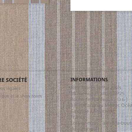
E SOCIÉTÉ
INFORMATIONS
Alex'Stores et Parasols
ns légales
39 Avenue PLantey BP25
tique et le show room
Route de Bordeaux ( D 6 )
33680 Lacanau Médoc Océa
Gironde / Aquitaine
France
Écrivez-nous :
alex@la-bout
du-parasol.fr