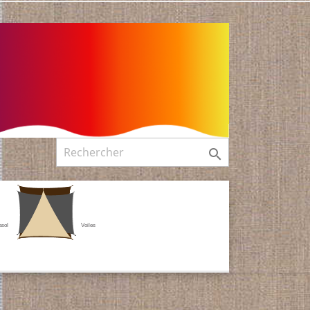

asol
Voiles