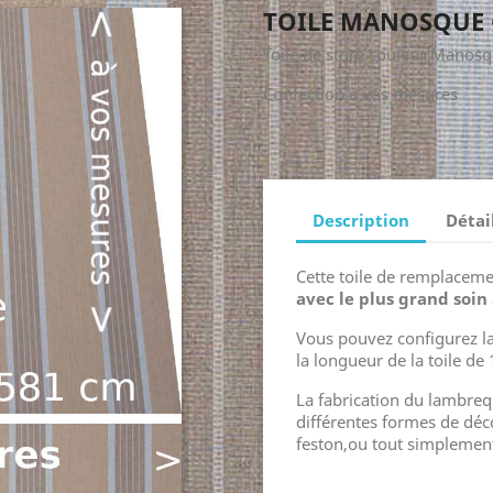
TOILE MANOSQUE
Toile de store couleur Manos
Confection à vos mesures
Description
Détai
Cette toile de remplaceme
avec le plus grand soin
Vous pouvez configurez la
la longueur de la toile de
La fabrication du lambreq
différentes formes de dé
feston,ou tout simplement