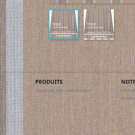
PRODUITS
NOTR
Garanties des toiles Dickson
Mentio
la bou