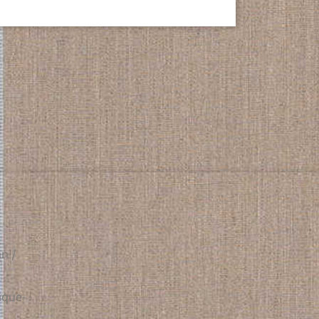
n /
ique-