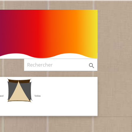

asol
Voiles