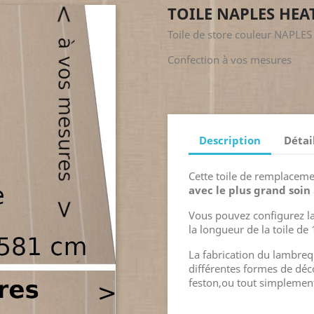
TOILE NAPLES HEA
Toile de store couleur NAPLE
Confection à vos mesures
Description
Détai
Cette toile de remplaceme
avec le plus grand soin
Vous pouvez configurez la
la longueur de la toile de
La fabrication du lambreq
différentes formes de dé
feston,ou tout simplement