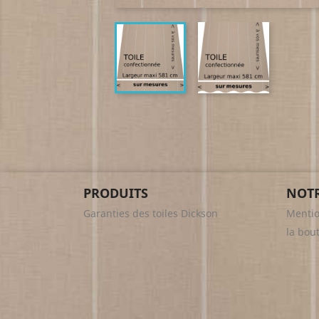
PRODUITS
NOTR
Garanties des toiles Dickson
Mentio
la bou