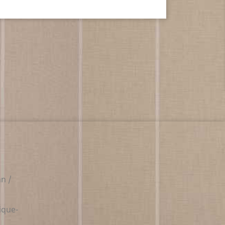
n /
ique-