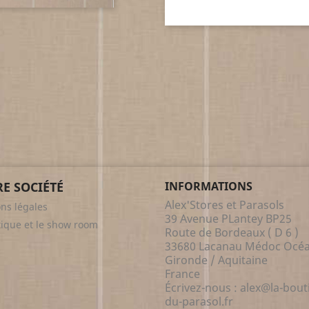
E SOCIÉTÉ
INFORMATIONS
Alex'Stores et Parasols
ns légales
39 Avenue PLantey BP25
tique et le show room
Route de Bordeaux ( D 6 )
33680 Lacanau Médoc Océa
Gironde / Aquitaine
France
Écrivez-nous :
alex@la-bout
du-parasol.fr