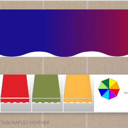
F
V
J
Par
Toile NAPLES HEATHER