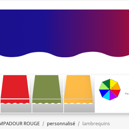
F
V
J
Par
MPADOUR ROUGE
personnalisé
lambrequins