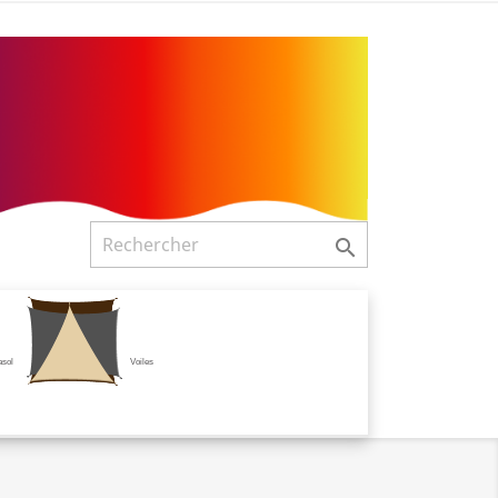

asol
Voiles