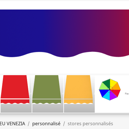
F
V
J
Par
EU VENEZIA
personnalisé
stores personnalisés