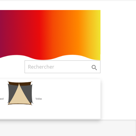

asol
Voiles