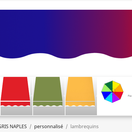
F
V
J
Par
GRIS NAPLES
personnalisé
lambrequins