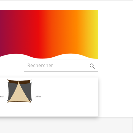

asol
Voiles