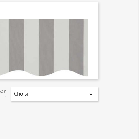
par
Choisir

: