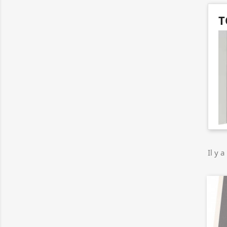
T
Il y a