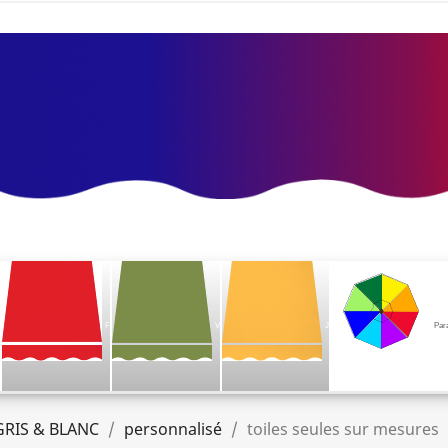
F
V
J
Par
GRIS & BLANC
personnalisé
toiles seules sur mesures