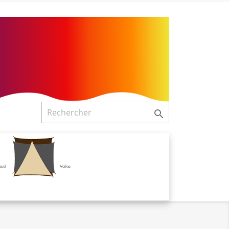

asol
Voiles