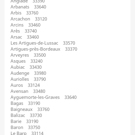
Anglade 33390
Arbanats 33640
Arbis 33760
Arcachon 33120
Arcins 33460
Arès 33740
Arsac 33460
Les Artigues-de-Lussac 33570
Artigues-près-Bordeaux 33370
Arveyres 33500
Asques 33240
Aubiac 33430
Audenge 33980
Auriolles 33790
Auros 33124
Avensan 33480
Ayguemorte-les-Graves 33640
Bagas 33190
Baigneaux 33760
Balizac 33730
Barie 33190
Baron 33750
Le Barp 33114