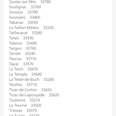
Soulac-sur-Mer 33780
Soulignac 33760
Soussac 33790
Soussans 33460
Tabanac 33550
Le Taillan-Médoc 33320
Taillecavat 33580
Talais 33590
Talence 33400
Targon 33760
Tarnès 33240
Tauriac 33710
Tayac 33570
Le Teich 33470
Le Temple 33680
La Teste-de-Buch 33260
Teuillac 33710
Tizac-de-Curton 33420
Tizac-de-Lapouyade 33620
Toulenne 33210
Le Tourne 33550
Tresses 33370
Le Tuzan 33125