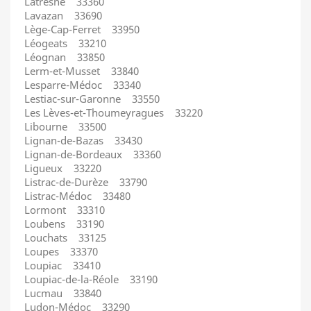
Latresne 33360
Lavazan 33690
Lège-Cap-Ferret 33950
Léogeats 33210
Léognan 33850
Lerm-et-Musset 33840
Lesparre-Médoc 33340
Lestiac-sur-Garonne 33550
Les Lèves-et-Thoumeyragues 33220
Libourne 33500
Lignan-de-Bazas 33430
Lignan-de-Bordeaux 33360
Ligueux 33220
Listrac-de-Durèze 33790
Listrac-Médoc 33480
Lormont 33310
Loubens 33190
Louchats 33125
Loupes 33370
Loupiac 33410
Loupiac-de-la-Réole 33190
Lucmau 33840
Ludon-Médoc 33290