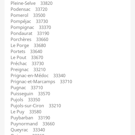
Pleine-Selve 33820
Podensac 33720
Pomerol 33500
Pompéjac 33730
Pompignac 33370
Pondaurat 33190
Porchères 33660
Le Porge 33680
Portets 33640
Le Pout 33670
Préchac 33730
Preignac 33210
Prignac-en-Médoc 33340
Prignac-et-Marcamps 33710
Pugnac 33710
Puisseguin 33570
Pujols 33350
Pujols-sur-Ciron 33210
Le Puy 33580
Puybarban 33190
Puynormand 33660
Queyrac 33340