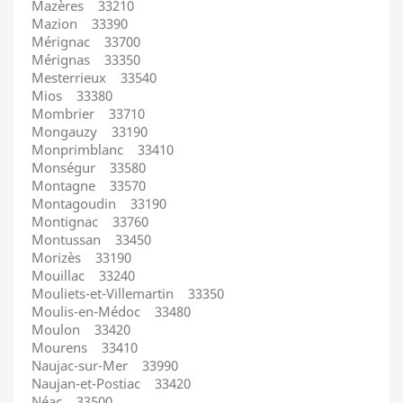
Mazères 33210
Mazion 33390
Mérignac 33700
Mérignas 33350
Mesterrieux 33540
Mios 33380
Mombrier 33710
Mongauzy 33190
Monprimblanc 33410
Monségur 33580
Montagne 33570
Montagoudin 33190
Montignac 33760
Montussan 33450
Morizès 33190
Mouillac 33240
Mouliets-et-Villemartin 33350
Moulis-en-Médoc 33480
Moulon 33420
Mourens 33410
Naujac-sur-Mer 33990
Naujan-et-Postiac 33420
Néac 33500