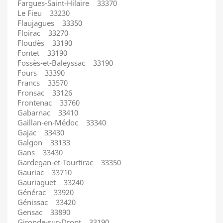
Fargues-Saint-Hilaire 33370
Le Fieu 33230
Flaujagues 33350
Floirac 33270
Floudès 33190
Fontet 33190
Fossès-et-Baleyssac 33190
Fours 33390
Francs 33570
Fronsac 33126
Frontenac 33760
Gabarnac 33410
Gaillan-en-Médoc 33340
Gajac 33430
Galgon 33133
Gans 33430
Gardegan-et-Tourtirac 33350
Gauriac 33710
Gauriaguet 33240
Générac 33920
Génissac 33420
Gensac 33890
Gironde-sur-Dropt 33190