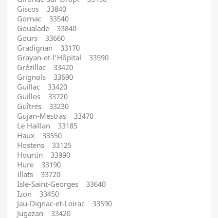
Giscos 33840
Gornac 33540
Goualade 33840
Gours 33660
Gradignan 33170
Grayan-et-l'Hôpital 33590
Grézillac 33420
Grignols 33690
Guillac 33420
Guillos 33720
Guîtres 33230
Gujan-Mestras 33470
Le Haillan 33185
Haux 33550
Hostens 33125
Hourtin 33990
Hure 33190
Illats 33720
Isle-Saint-Georges 33640
Izon 33450
Jau-Dignac-et-Loirac 33590
Jugazan 33420