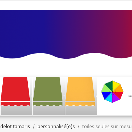
F
V
J
Par
delot tamaris
personnalisé(e)s
toiles seules sur mesu