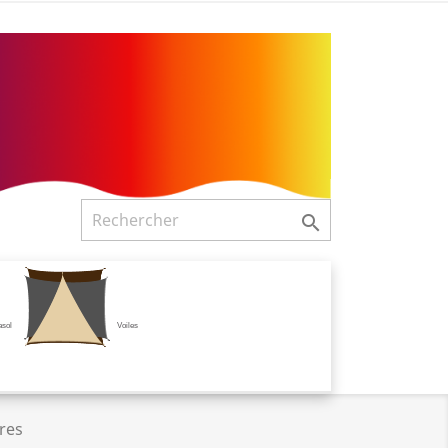

asol
Voiles
res